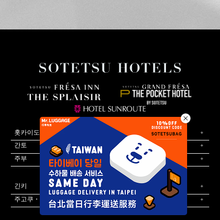
홋카이도・도호쿠
간토
주부
긴키
주고쿠・시코쿠