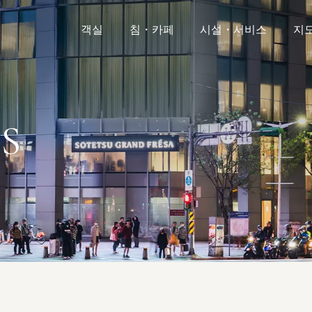
객실
침・카페
시설・서비스
지
S