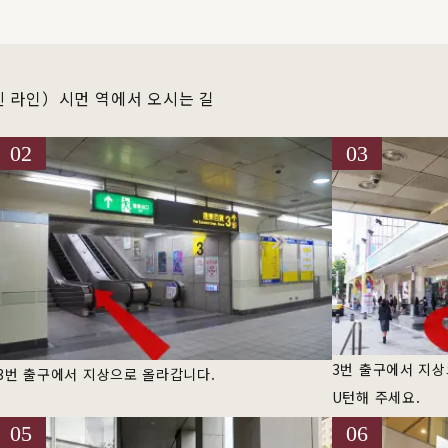
린 라인）시먼 역에서 오시는 길
02
03
3번 출구에서 지상
3번 출구에서 지상으로 올라갑니다.
U턴해 주세요.
05
06