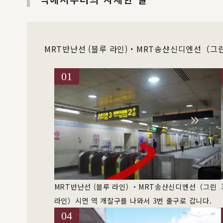
MRT반난선 (블루 라인)・MRT송샨신디엔선（그
01
MRT반난선 (블루 라인) ・MRT송샨신디엔선（그린
라인）시먼 역 개찰구를 나와서 3번 출구로 갑니다.
04