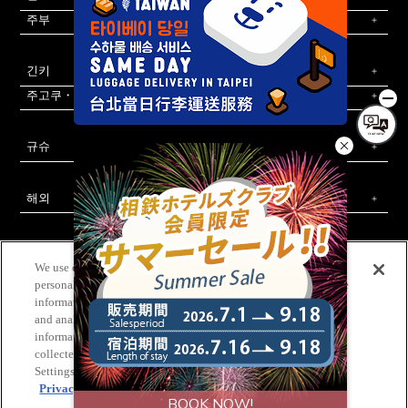
주부
긴키
주고쿠・시코쿠
규슈
해외
We use cookies to improve your experience on our website, to
personalize content and ads, and to analyze our traffic. We share
information about your use of our website with our advertising
소테츠 호텔즈 공식 SNS
and analytics partners, who may combine it with other
문의는 이쪽
회사 개요
신규 호텔 개발 제안
칼럼
WEB 이용 규약
information that you have provided to them or that they have
사이트 정책
개인정보 보호정책
고객 괴롭힘에 대한 기본 정책
법인 계약
숙박약관
회원규약
사이트 맵
채용 정보
collected from your use of their services. Please click [Cookie
Settings] to customize your cookie settings on our website.
Privacy Policy