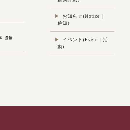
お知らせ(Notice｜
通知)
의 말씀
イベント(Event｜活
動)