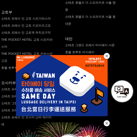
소테츠 호텔즈 더 스프라지르 서울 명
동
교토부
소테츠 호텔즈 더 스프라지르 서울 동
소테츠 프레사 인 교토 시조가라스마
대문
소테츠 프레사 인 교토 키요미즈고죠
소테츠 프레사 인 교토역 하치조구치
대만
THE POCKET HOTEL 교토 시조카라
소테츠 그랜드 프레사 타이페이 서문
스마
호텔 썬루트 타이페이
THE POCKET HOTEL 교토 카라스마
고죠
베트남
호텔 썬루트 후쿠치야마
소테츠 그랜드 프레사 사이공
오사카부
태국
소테츠 프레사 인 기타하마
소테츠 그랜드 프레사 방콕
소테츠 프레사 인 오사카 신사이바시
소테츠 그랜드 프레사 오사카 난바
소테츠 프레사 인 요도야바시
소테츠 프레사 인 오사카 난바 에키마
에