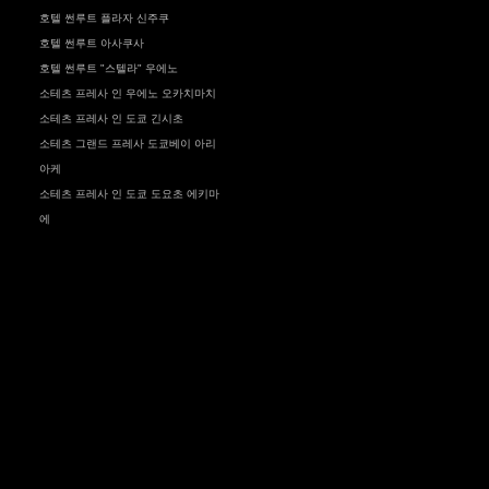
호텔 썬루트 플라자 신주쿠
호텔 썬루트 아사쿠사
호텔 썬루트 "스텔라" 우에노
소테츠 프레사 인 우에노 오카치마치
소테츠 프레사 인 도쿄 긴시초
소테츠 그랜드 프레사 도쿄베이 아리
아케
소테츠 프레사 인 도쿄 도요초 에키마
에