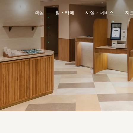
객실
침・카페
시설・서비스
지