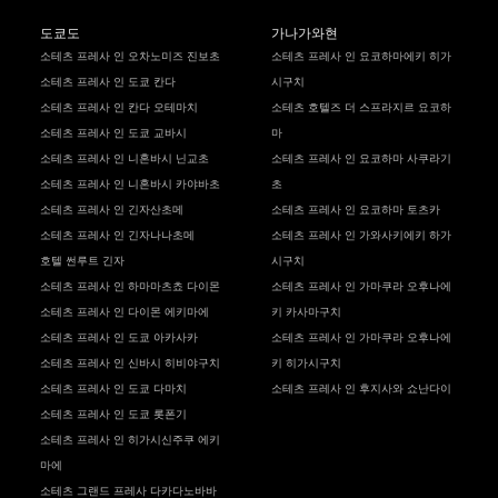
도쿄도
가나가와현
소테츠 프레사 인 오차노미즈 진보초
소테츠 프레사 인 요코하마에키 히가
소테츠 프레사 인 도쿄 칸다
시구치
소테츠 프레사 인 칸다 오테마치
소테츠 호텔즈 더 스프라지르 요코하
소테츠 프레사 인 도쿄 교바시
마
소테츠 프레사 인 니혼바시 닌교초
소테츠 프레사 인 요코하마 사쿠라기
소테츠 프레사 인 니혼바시 카야바초
초
소테츠 프레사 인 긴자산초메
소테츠 프레사 인 요코하마 토츠카
소테츠 프레사 인 긴자나나초메
소테츠 프레사 인 가와사키에키 하가
호텔 썬루트 긴자
시구치
소테츠 프레사 인 하마마츠쵸 다이몬
소테츠 프레사 인 가마쿠라 오후나에
소테츠 프레사 인 다이몬 에키마에
키 카사마구치
소테츠 프레사 인 도쿄 아카사카
소테츠 프레사 인 가마쿠라 오후나에
소테츠 프레사 인 신바시 히비야구치
키 히가시구치
소테츠 프레사 인 도쿄 다마치
소테츠 프레사 인 후지사와 쇼난다이
소테츠 프레사 인 도쿄 롯폰기
소테츠 프레사 인 히가시신주쿠 에키
마에
소테츠 그랜드 프레사 다카다노바바