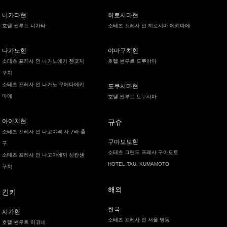
니가타현
히로시마현
호텔 썬루트 니가타
소테츠 프레사 인 히로시마 에키마에
나가노현
야마구치현
소테츠 프레사 인 나가노에키 젠코지
호텔 썬루트 도쿠야마
구치
소테츠 프레사 인 나가노 우에다에키
도쿠시마현
마에
호텔 썬루트 토쿠시마
아이치현
규슈
소테츠 프레사 인 나고야역 사쿠라 출
구마모토현
구
소테츠 그랜드 프레사 구마모토
소테츠 프레사 인 나고야에끼 신칸센
HOTEL TAU, KUMAMOTO
구치
해외
긴키
한국
시가현
소테츠 프레사 인 서울 명동
호텔 썬루트 히코네