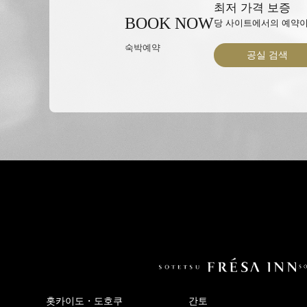
최저 가격 보증
BOOK NOW
당 사이트에서의 예약이
숙박예약
공실 검색
홋카이도・도호쿠
간토