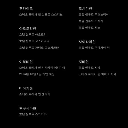
홋카이도
도치기현
소테츠 프레사 인 삿포로 스스키노
호텔 썬루트 우쓰노미야
호텔 썬루트 도치기
호텔 썬루트 사노
아오모리현
호텔 썬루트 아오모리
호텔 썬루트 고쇼가와라
사이타마현
호텔 썬루트 파티오 고쇼가와라
호텔 썬루트 쿠마가야 역
이와테현
지바현
소테츠 프레사 인 키타카미 에키마에
호텔 썬루트 지바
2026년 10월 1일 개업 예정
소테츠 프레사 인 치바 카시와
미야기현
소테츠 프레사 인 센다이
후쿠시마현
호텔 썬루트 스카가와