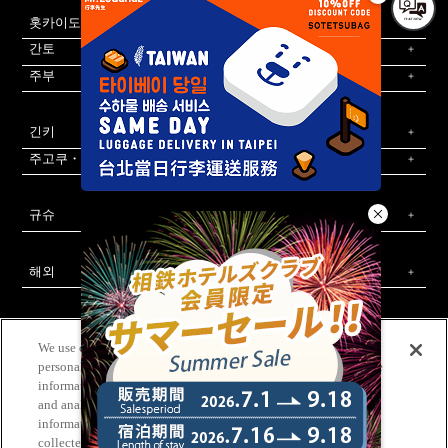
홋카이도・도호쿠
간토
주부
긴키
주고쿠・시코쿠
규슈
해외
We use cookies to improve your experience on our website, to
personalize content and ads, and to analyze our traffic. We share
information about your use of our website with our advertising
소테츠 호텔즈 공식 SNS
and analytics partners, who may combine it with other
문의는 이쪽
회사 개요
신규 호텔 개발 제안
칼럼
WEB 이용 규약
information that you have provided to them or that they have
사이트 정책
개인정보 보호정책
고객 괴롭힘에 대한 기본 정책
법인 계약
숙박약관
회원규약
사이트 맵
채용 정보
collected from your use of their services. Please click [Cookie