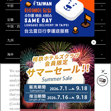
中部
近畿
中国・四国
九州
海外
We use cookies to improve your experience on our
website, to personalize content and ads, and to
analyze our traffic. We share information about your
相鉄ホテルズ 公式SNS
use of our website with our advertising and analytics
partners, who may combine it with other information
お問い合わせ
会社概要
新規ホテル開発のご提案
コラム
WEB利用規約
サイトポリシー
プライバシーポリシー
that you have provided to them or that they have
カスタマーハラスメントに対する基本方針
法人契約
宿泊約款
会員規約
サイトマップ
相鉄ホテルズ パートナーホテル加盟募集のご案内
採用情報
collected from your use of their services. Please click
[Cookie Settings] to customize your cookie settings
on our website.
Privacy Policy