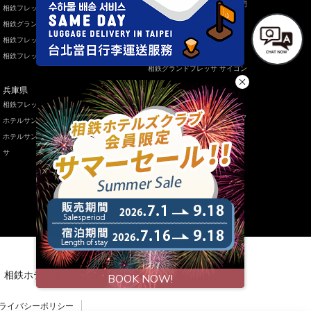
相鉄グランドフレッサ 台北西門
相鉄フレッサイン 大阪心斎橋
ホテルサンルート台北
相鉄グランドフレッサ 大阪なんば
相鉄フレッサイン 淀屋橋
ベトナム
相鉄フレッサイン 大阪なんば駅前
相鉄グランドフレッサ サイゴン
兵庫県
タイ
相鉄フレッサイン 神戸三宮
相鉄グランドフレッサ バンコク
ホテルサンルートソプラ神戸
ホテルサンルートソプラ神戸アネッ
サ
相鉄ホテルズ 公式SNS
ライバシーポリシー