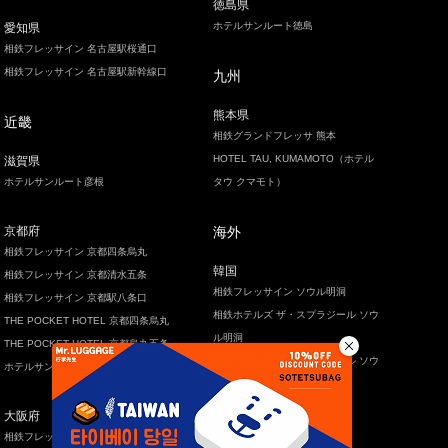
徳島県
ホテルサンルート徳島
愛知県
相鉄フレッサイン 名古屋駅桜通口
相鉄フレッサイン 名古屋駅新幹線口
九州
熊本県
近畿
相鉄グランドフレッサ 熊本
HOTEL TAU, KUMAMOTO（ホテル
滋賀県
ホテルサンルート彦根
タウ クマモト）
京都府
海外
相鉄フレッサイン 京都四条烏丸
韓国
相鉄フレッサイン 京都清水五条
相鉄フレッサイン ソウル明洞
相鉄フレッサイン 京都駅八条口
相鉄ホテルズ ザ・スプラジール ソウ
THE POCKET HOTEL 京都四条烏丸
ル明洞
THE POCKET HOTEL 京都烏丸五条
相鉄ホテルズ ザ・スプラジール ソウ
ホテルサンルート福知山
ル東大門
大阪府
台湾
相鉄フレッサイン 北浜